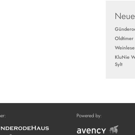
Neues
Günderod
Oldtimer
Weinlese
KluNie W
Sylt
ner:
Powered by: